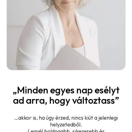
„Minden egyes nap esélyt
ad arra, hogy változtass”
…akkor is, ha úgy érzed, nincs kiút a jelenlegi
helyzetedből.
Legyél boldogabb, sikeresebb és