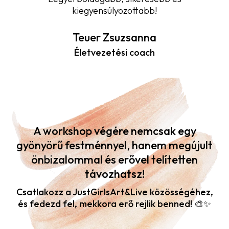
kiegyensúlyozottabb!
Teuer Zsuzsanna
Életvezetési coach
A workshop végére nemcsak egy
gyönyörű festménnyel, hanem megújult
önbizalommal és erővel telítetten
távozhatsz!
Csatlakozz a JustGirlsArt&Live közösségéhez,
és fedezd fel, mekkora erő rejlik benned! 🎨✨