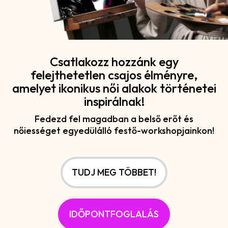
Csatlakozz hozzánk egy
felejthetetlen csajos élményre,
amelyet ikonikus női alakok történetei
inspirálnak!
Fedezd fel magadban a belső erőt és
nőiességet egyedülálló festő-workshopjainkon!
TUDJ MEG TÖBBET!
IDŐPONTFOGLALÁS