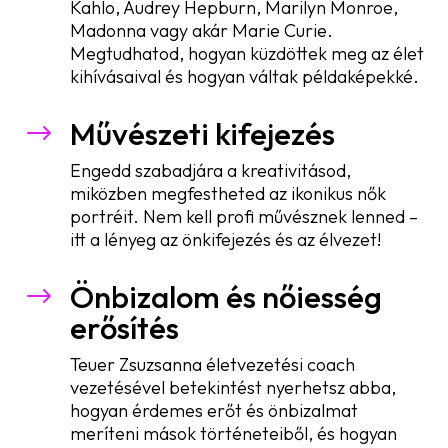
Kahlo, Audrey Hepburn, Marilyn Monroe,
Madonna vagy akár Marie Curie.
Megtudhatod, hogyan küzdöttek meg az élet
kihívásaival és hogyan váltak példaképekké.
Művészeti kifejezés
$
Engedd szabadjára a kreativitásod,
miközben megfestheted az ikonikus nők
portréit. Nem kell profi művésznek lenned –
itt a lényeg az önkifejezés és az élvezet!
Önbizalom és nőiesség
$
erősítés
Teuer Zsuzsanna életvezetési coach
vezetésével betekintést nyerhetsz abba,
hogyan érdemes erőt és önbizalmat
meríteni mások történeteiből, és hogyan