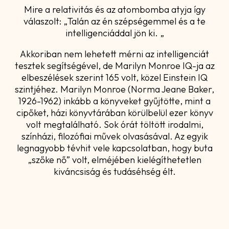
Mire a relativitás és az atombomba atyja így
válaszolt: „Talán az én szépségemmel és a te
intelligenciáddal jön ki. „
Akkoriban nem lehetett mérni az intelligenciát
tesztek segítségével, de Marilyn Monroe IQ-ja az
elbeszélések szerint 165 volt, közel Einstein IQ
szintjéhez. Marilyn Monroe (Norma Jeane Baker,
1926-1962) inkább a könyveket gyűjtötte, mint a
cipőket, házi könyvtárában körülbelül ezer könyv
volt megtalálható. Sok órát töltött irodalmi,
színházi, filozófiai művek olvasásával. Az egyik
legnagyobb tévhit vele kapcsolatban, hogy buta
„szőke nő” volt, elméjében kielégíthetetlen
kiváncsiság és tudáséhség élt.