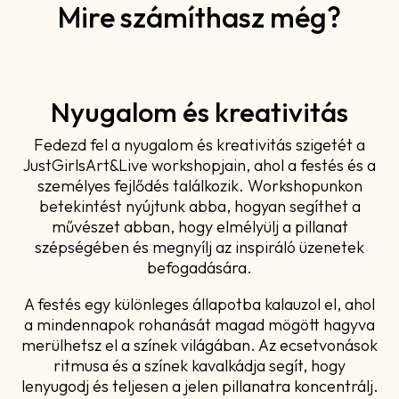
Mire számíthasz még?
Nyugalom és kreativitás
Fedezd fel a nyugalom és kreativitás szigetét a
JustGirlsArt&Live workshopjain, ahol a festés és a
személyes fejlődés találkozik. Workshopunkon
betekintést nyújtunk abba, hogyan segíthet a
művészet abban, hogy elmélyülj a pillanat
szépségében és megnyílj az inspiráló üzenetek
befogadására.
A festés egy különleges állapotba kalauzol el, ahol
a mindennapok rohanását magad mögött hagyva
merülhetsz el a színek világában. Az ecsetvonások
ritmusa és a színek kavalkádja segít, hogy
lenyugodj és teljesen a jelen pillanatra koncentrálj.